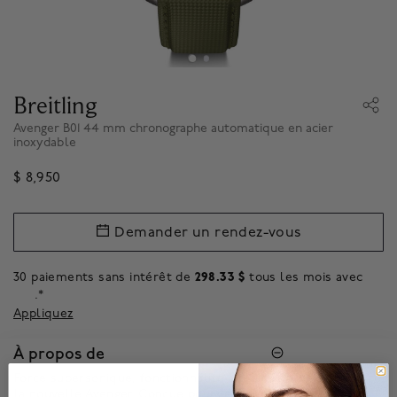
Breitling
Avenger B01 44 mm chronographe automatique en acier
inoxydable
$ 8,950
Demander un rendez-vous
30 paiements sans intérêt de
298.33 $
tous les mois avec
.*
Appliquez
À propos de
Force supersonique, fonctionnalité à plein régime : découvrez
la nouvelle Avenger. Conçue pour les pilotes de chasse,