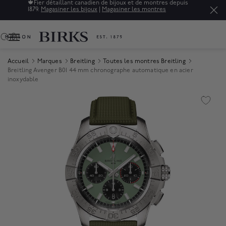
🍁
Fier détaillant canadien de bijoux et de montres depuis
1879.
Magasiner les bijoux
|
Magasiner les montres
0
Accueil
Marques
Breitling
Toutes les montres Breitling
Breitling Avenger B01 44 mm chronographe automatique en acier
inoxydable
Product Images