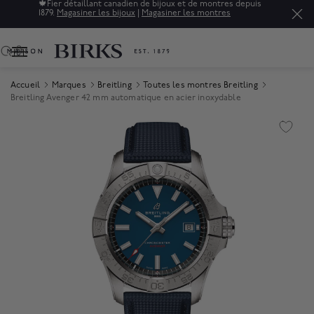
🍁
Fier détaillant canadien de bijoux et de montres depuis
1879.
Magasiner les bijoux
|
Magasiner les montres
0
Accueil
Marques
Breitling
Toutes les montres Breitling
Breitling Avenger 42 mm automatique en acier inoxydable
Product Images