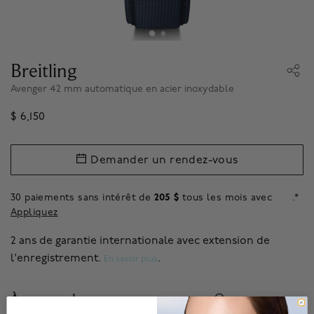
Breitling
Avenger 42 mm automatique en acier inoxydable
$ 6,150
Demander un rendez-vous
30 paiements sans intérêt de
205 $
tous les mois avec
.*
Appliquez
2 ans de garantie internationale avec extension de
l'enregistrement.
.
En savoir plus
À propos de