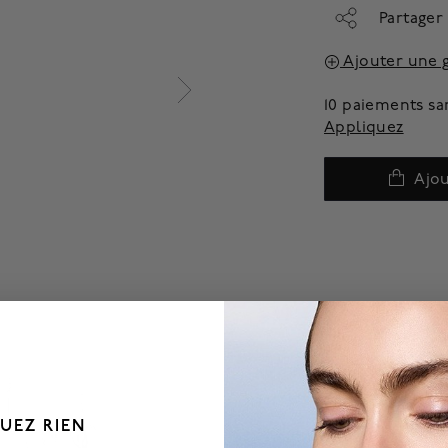
Partager
Ajouter une 
10 paiements sa
Appliquez
Ajou
UEZ RIEN
___________________________________