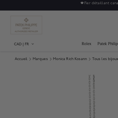
🍁
Fier détaillant can
Rolex
Patek Phili
CAD
|
FR
Accueil
Marques
Monica Rich Kosann
Tous les bijou
Product Images