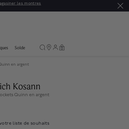
agasiner les montres
ques
Solde
0
Quinn en argent
ich Kosann
Lockets Quinn en argent
votre liste de souhaits