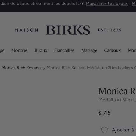
adien de bijoux et de montres depuis 1879.
Magasiner les bijoux
|
M
ppe
Montres
Bijoux
Fiançailles
Mariage
Cadeaux
Mar
x Monica Rich Kosann
Monica Rich Kosann Médaillon Slim Lockets 
Monica R
Médaillon Slim 
$ 715
Ajouter à 