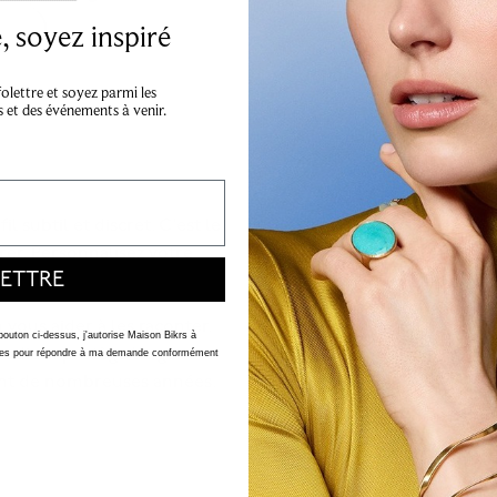
 soyez inspiré
lettre et soyez parmi les
s et des événements à venir.
l subtil et discret. C'est le
er. Personnalisez votre
ETTRE
 vous aider à les raconter.
 bouton ci-dessus, j'autorise Maison Bikrs à
rhodium protège l'argent
nelles pour répondre à ma demande conformément
dant de nombreuses années.