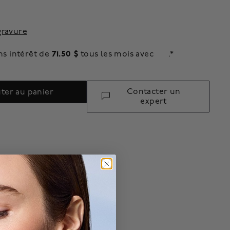
gravure
71.50 $
ns intérêt de
tous les mois avec
.*
Contacter un
ter au panier
expert