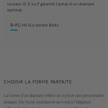
couleur D, E ou F garantit l’achat d’un diamant
pour une bague de fiançailles.
optimal.
D-F
G-H
I-J
La norme Birks
CHOISIR LA FORME PARFAITE
La forme d’un diamant reflète un style et une personnalité
uniques. De l’éclat intemporel du rond à l’élégance