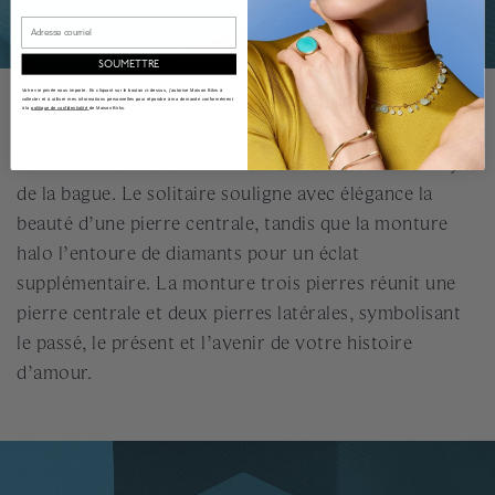
Email
SOUMETTRE
Votre vie privée nous importe. En cliquant sur le bouton ci-dessus, j'autorise Maison Bikrs à
EXPLORER LES MONTURES
collecter et à utiliser mes informations personnelles pour répondre à ma demande conformément
à la
politique de confidentialité
de Maison Birks.
La monture met le diamant en valeur et définit le style
de la bague. Le solitaire souligne avec élégance la
beauté d’une pierre centrale, tandis que la monture
halo l’entoure de diamants pour un éclat
supplémentaire. La monture trois pierres réunit une
pierre centrale et deux pierres latérales, symbolisant
le passé, le présent et l’avenir de votre histoire
d’amour.