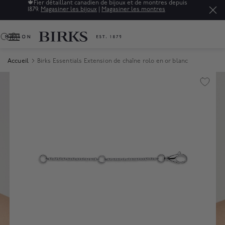
🍁
Fier détaillant canadien de bijoux et de montres depuis
1879.
Magasiner les bijoux
|
Magasiner les montres
0
Accueil
Birks Essentials Extension de chaîne rolo en or blanc
Product Images