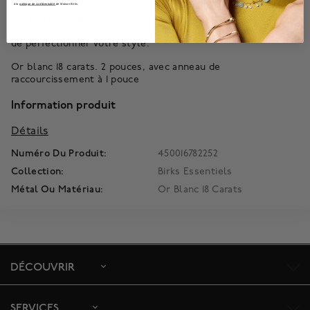
à la
politique de confidentialité
de Maison Birks.
Cette extension de chaîne en or blanc ajoute 2 ou 1 pouces de
longueur à votre collier, vous permettant de personnaliser et
de perfectionner votre style.
Or blanc 18 carats. 2 pouces, avec anneau de
raccourcissement à 1 pouce
Information produit
Détails
Numéro Du Produit:
450016782252
Collection:
Birks Essentiels
Métal Ou Matériau:
Or Blanc 18 Carats
DÉCOUVRIR
SERVICES