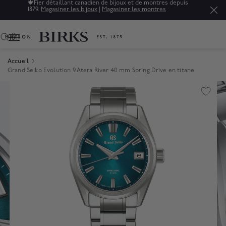
🍁
Fier détaillant canadien de bijoux et de montres depuis
1879.
Magasiner les bijoux
|
Magasiner les montres
0
Accueil
Grand Seiko Evolution 9 Atera River 40 mm Spring Drive en titane
Product Images