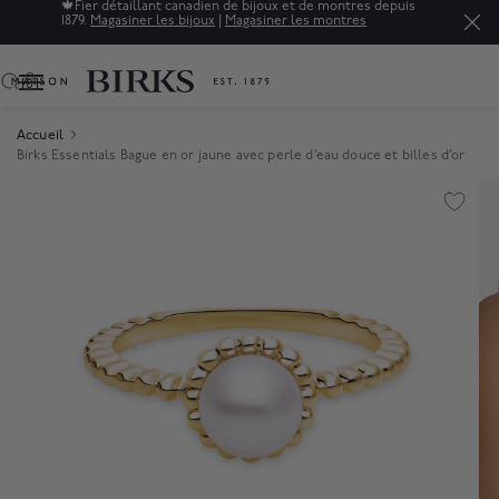
🍁
Fier détaillant canadien de bijoux et de montres depuis
1879.
Magasiner les bijoux
|
Magasiner les montres
0
Accueil
Birks Essentials Bague en or jaune avec perle d’eau douce et billes d’or
Product Images