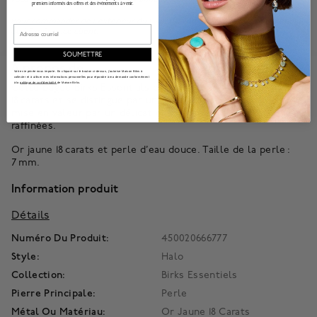
premiers informés des offres et des événements à venir.
Pour commander de l'extérieur du Canada, veuillez
contacter
notre équipe
Email
de l'Expérience client.
SOUMETTRE
À propos de
Votre vie privée nous importe. En cliquant sur le bouton ci-dessus, j'autorise Maison Bikrs à
collecter et à utiliser mes informations personnelles pour répondre à ma demande conformément
à la
politique de confidentialité
de Maison Birks.
Cette bague Birks Essentials est fabriquée en or jaune
18 carats et se distingue par une perle d’eau douce de 7 mm,
mise en valeur par un délicat entourage de billes d’or
raffinées.
Or jaune 18 carats et perle d’eau douce. Taille de la perle :
7 mm.
Information produit
Détails
Numéro Du Produit:
450020666777
Style:
Halo
Collection:
Birks Essentiels
Pierre Principale:
Perle
Métal Ou Matériau:
Or Jaune 18 Carats