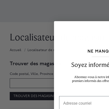
Localisateur de magasin
Accueil
Localisateur de magasin
Trouver des magasins
NE MANQ
___________________________________
Trouver des magasins
Soyez informé,
Code postal, Ville, Province
Abonnez-vous à notre info
premiers informés des offre
TROUVER DES MAGASINS
LOCALISEZ-MOI
OR
Email