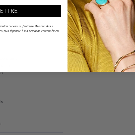
ETTRE
ppe
 bouton ci-dessus, j'autorise Maison Bikrs à
nelles pour répondre à ma demande conformément
 Constant
oultre
go
is
n