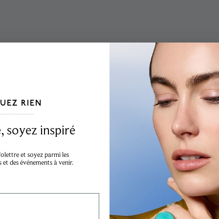
UEZ RIEN
___________________________________
Résultats
 soyez inspiré
Rayon
Désolé, aucun 
lettre et soyez parmi les
s et des événements à venir.