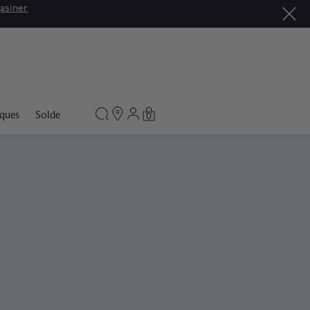
asiner
ques
Solde
0