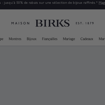
 : jusqu'à 50% de rabais sur une sélection de bijoux raffinés.*
Mag
ppe
Montres
Bijoux
Fiançailles
Mariage
Cadeaux
Mar