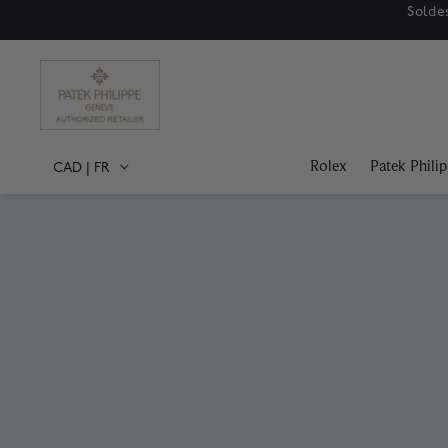
Soldes
Rolex
Patek Phili
CAD
|
FR